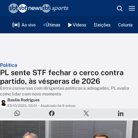
❮
voltar
Editorias
Ao vivo
Últimas
Vídeos
Eleições
Colunista
Política
PL sente STF fechar o cerco contra
partido, às vésperas de 2026
Entre conversas com dirigentes políticos e advogados, PL avalia
como lidar com novo momento
Basília Rodrigues
23/10/2025, 03:01
• Atualizado há 9 mêses