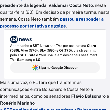
presidente da legenda
,
Valdemar Costa Neto
, nesta
quarta-feira (20). Em decisão da primeira turma, nesta
semana, Costa Neto também
passou a responder a
processo por
tentativa de golpe
.
Acompanhe o SBT News nas TVs por assinatura
Claro
(586)
,
Vivo (576)
,
Sky (580)
e
Oi (175)
, via streaming
pelo
+SBT
,
Site
e
YouTube
, além dos canais nas Smart
TVs
Samsung
e
LG
.
Siga no Google Discover
Mais uma vez, o PL terá que transferir as
comunicações entre Bolsonaro e Costa Neto a
intermediários, como os senadores
Flávio Bolsonaro
e
Rogério Marinho
.
+ STF publica decisão que condenou Bolsonaro por