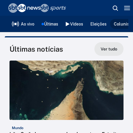
❮
voltar
Editorias
Ao vivo
Últimas
Vídeos
Eleições
Colunist
Últimas notícias
Ver tudo
Mundo