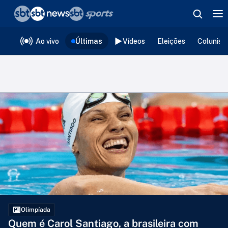
❮
voltar
Editorias
Ao vivo
Últimas
Vídeos
Eleições
Colunist
Olimpíada
Quem é Carol Santiago, a brasileira com