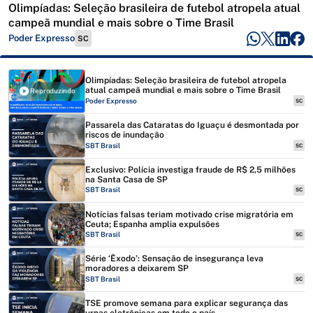
Olimpíadas: Seleção brasileira de futebol atropela atual
campeã mundial e mais sobre o Time Brasil
Poder Expresso
SC
Olimpíadas: Seleção brasileira de futebol atropela
atual campeã mundial e mais sobre o Time Brasil
Reproduzindo
Poder Expresso
SC
Passarela das Cataratas do Iguaçu é desmontada por
riscos de inundação
SBT Brasil
SC
Exclusivo: Polícia investiga fraude de R$ 2,5 milhões
na Santa Casa de SP
SBT Brasil
SC
Notícias falsas teriam motivado crise migratória em
Ceuta; Espanha amplia expulsões
SBT Brasil
SC
Série ‘Êxodo’: Sensação de insegurança leva
moradores a deixarem SP
SBT Brasil
SC
TSE promove semana para explicar segurança das