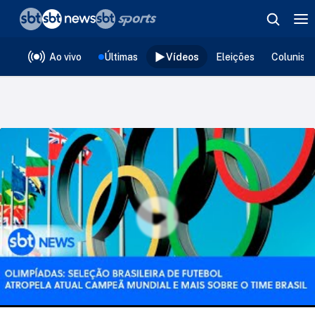
❮
voltar
Editorias
Ao vivo
Últimas
Vídeos
Eleições
Colunist