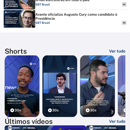
urnas eletrônicas em todo o país
SBT Brasil
SC
Avante oficializa Augusto Cury como candidato à
Presidência
SBT Brasil
SC
Shorts
Ver tudo
30s
30s
30s
3
Últimos vídeos
Ver tudo