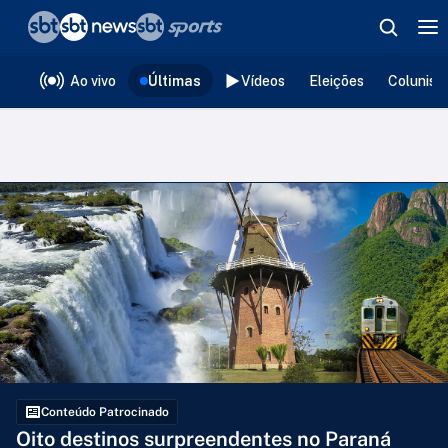
❮
voltar
Editorias
Ao vivo
Últimas
Vídeos
Eleições
Colunist
Conteúdo Patrocinado
Oito destinos surpreendentes no Paraná