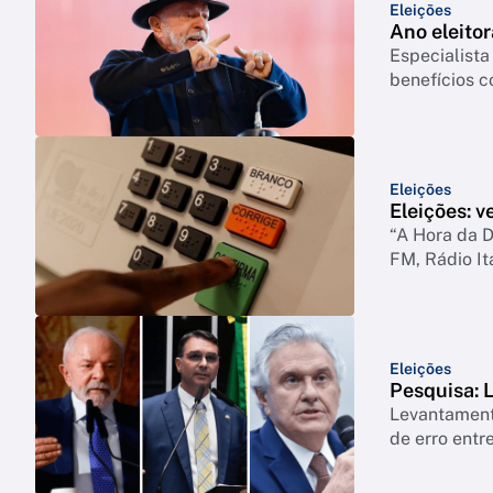
Eleições
Ano eleitor
Especialista
benefícios c
Eleições
Eleições: v
“A Hora da D
FM, Rádio It
Eleições
Pesquisa: 
Levantament
de erro ent