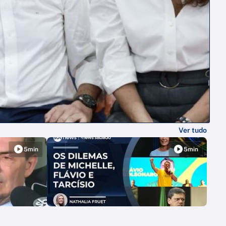
Ver tudo
5min
5min