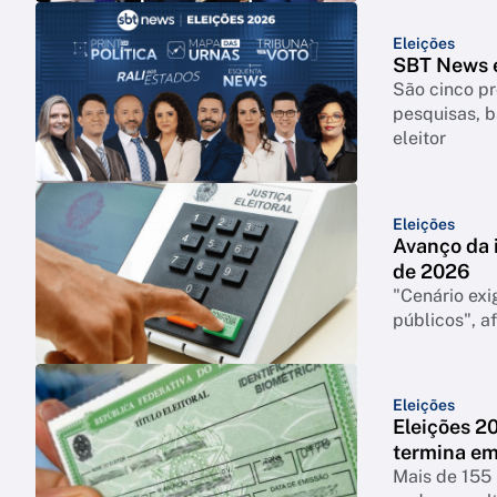
Eleições
SBT News e
São cinco pr
pesquisas, b
eleitor
Eleições
Avanço da i
de 2026
"Cenário exi
públicos", a
Eleições
Eleições 20
termina em
Mais de 155 