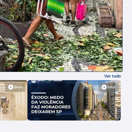
Ver tudo
5min
5min