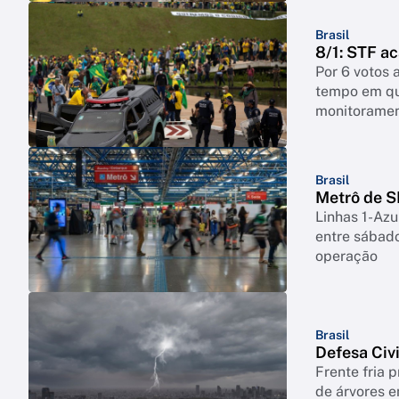
Brasil
8/1: STF ac
Por 6 votos 
tempo em qu
monitoramen
Brasil
Metrô de S
Linhas 1-Azu
entre sábado
operação
Brasil
Defesa Civi
Frente fria 
de árvores e