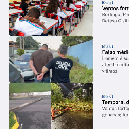
Brasil
Ventos for
Bertioga, Pe
Defesa Civil
Brasil
Falso médi
Homem é susp
atendimentos
vítimas
Brasil
Temporal d
Ventos forte
gaúchas; tor