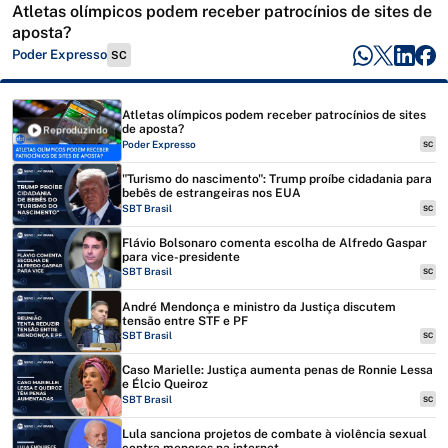
Atletas olímpicos podem receber patrocínios de sites de
aposta?
Poder Expresso
SC
Atletas olímpicos podem receber patrocínios de sites
de aposta?
Reproduzindo
Poder Expresso
SC
"Turismo do nascimento": Trump proíbe cidadania para
bebês de estrangeiras nos EUA
SBT Brasil
SC
Flávio Bolsonaro comenta escolha de Alfredo Gaspar
para vice-presidente
SBT Brasil
SC
André Mendonça e ministro da Justiça discutem
tensão entre STF e PF
SBT Brasil
SC
Caso Marielle: Justiça aumenta penas de Ronnie Lessa
e Élcio Queiroz
SBT Brasil
SC
Lula sanciona projetos de combate à violência sexual