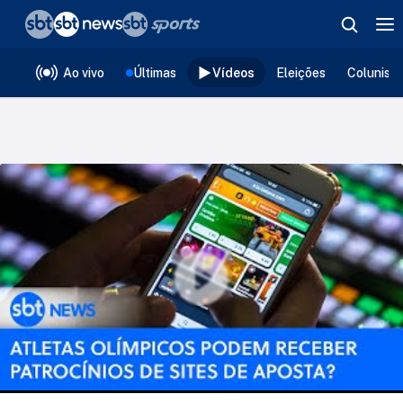
❮
voltar
Editorias
Ao vivo
Últimas
Vídeos
Eleições
Colunist