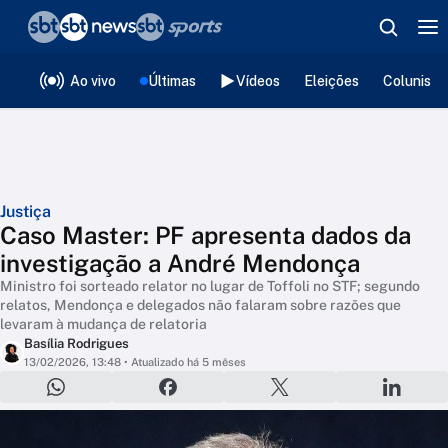
❮
voltar
Editorias
Ao vivo
Últimas
Vídeos
Eleições
Colunista
Justiça
Caso Master: PF apresenta dados da
investigação a André Mendonça
Ministro foi sorteado relator no lugar de Toffoli no STF; segundo
relatos, Mendonça e delegados não falaram sobre razões que
levaram à mudança de relatoria
Basília Rodrigues
13/02/2026, 13:48
• Atualizado há 5 mêses