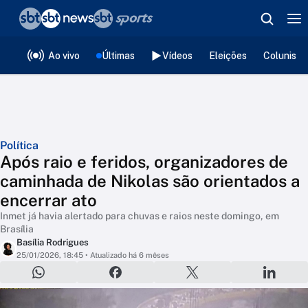
❮
voltar
Editorias
Ao vivo
Últimas
Vídeos
Eleições
Colunista
Política
Após raio e feridos, organizadores de
caminhada de Nikolas são orientados a
encerrar ato
Inmet já havia alertado para chuvas e raios neste domingo, em
Brasília
Basília Rodrigues
25/01/2026, 18:45
• Atualizado há 6 mêses