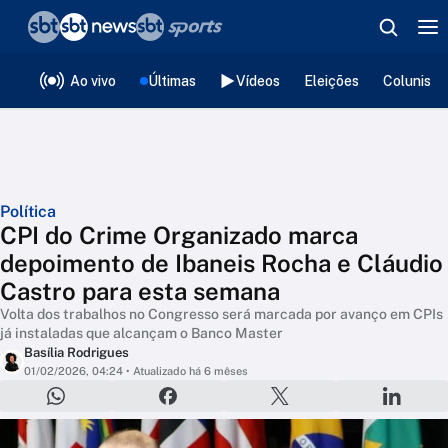
❮
voltar
Editorias
Ao vivo
Últimas
Vídeos
Eleições
Colunista
Política
CPI do Crime Organizado marca
depoimento de Ibaneis Rocha e Cláudio
Castro para esta semana
Volta dos trabalhos no Congresso será marcada por avanço em CPIs
já instaladas que alcançam o Banco Master
Basília Rodrigues
01/02/2026, 04:24
• Atualizado há 6 mêses