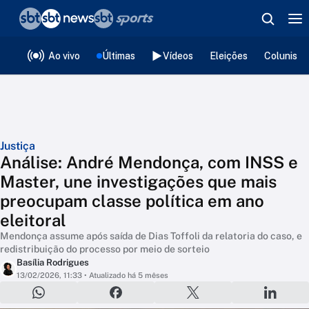
❮
voltar
Editorias
Ao vivo
Últimas
Vídeos
Eleições
Colunista
Justiça
Análise: André Mendonça, com INSS e
Master, une investigações que mais
preocupam classe política em ano
eleitoral
Mendonça assume após saída de Dias Toffoli da relatoria do caso, e
redistribuição do processo por meio de sorteio
Basília Rodrigues
13/02/2026, 11:33
• Atualizado há 5 mêses