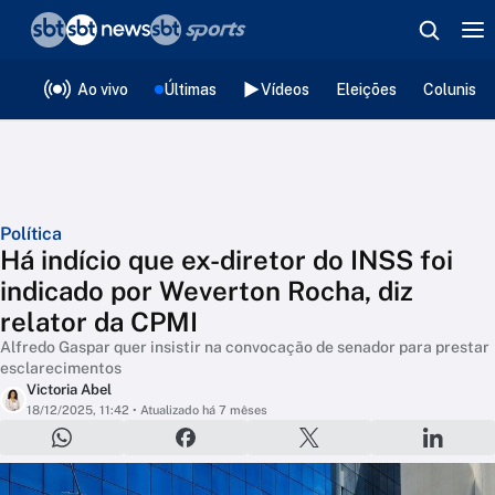
❮
voltar
Editorias
Ao vivo
Últimas
Vídeos
Eleições
Colunista
Política
Há indício que ex-diretor do INSS foi
indicado por Weverton Rocha, diz
relator da CPMI
Alfredo Gaspar quer insistir na convocação de senador para prestar
esclarecimentos
Victoria Abel
18/12/2025, 11:42
• Atualizado há 7 mêses