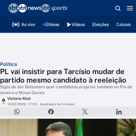
❮
voltar
Editorias
Ao vivo
Últimas
Vídeos
Eleições
Colunista
Política
PL vai insistir para Tarcísio mudar de
partido mesmo candidato à reeleição
Sigla de Jair Bolsonaro quer candidatos próprios também no Rio de
Janeiro e Minas Gerais
Victoria Abel
13/02/2026, 17:05
• Atualizado há 5 mêses