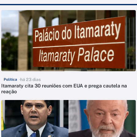
há 23 dias
Política
Itamaraty cita 30 reuniões com EUA e prega cautela na
reação