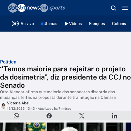
❮
voltar
Editorias
Ao vivo
Últimas
Vídeos
Eleições
Colunista
Política
“Temos maioria para rejeitar o projeto
da dosimetria”, diz presidente da CCJ no
Senado
Otto Alencar afirma que maioria dos senadores discorda das
mudanças feitas na proposta durante tramitação na Câmara
Victoria Abel
15/12/2025, 13:43
• Atualizado há 7 mêses