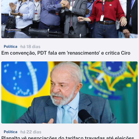
há 18 dias
Política
Em convenção, PDT fala em 'renascimento' e critica Ciro
há 22 dias
Política
Planalto vê negociações do tarifaço travadas até eleições