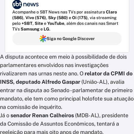
Acompanhe o SBT News nas TVs por assinatura
Claro
(586)
,
Vivo (576)
,
Sky (580)
e
Oi (175)
, via streaming
pelo
+SBT
,
Site
e
YouTube
, além dos canais nas Smart
TVs
Samsung
e
LG
.
Siga no Google Discover
A disputa acontece em meio à possibilidade de dois
parlamentares envolvidos nas investigações
rivalizarem nas urnas neste ano. O
relator da CPMI do
INSS, deputado Alfredo Gaspar
(União-AL), avalia
entrar na disputa ao Senado - parlamentar de primeiro
mandato, ele tem como principal holofote sua atuação
na comissão de inquérito.
Já o
senador Renan Calheiros
(MDB-AL), presidente
da Comissão de Assuntos Econômicos, tentará a
reeleição para mais oito anos de mandato.