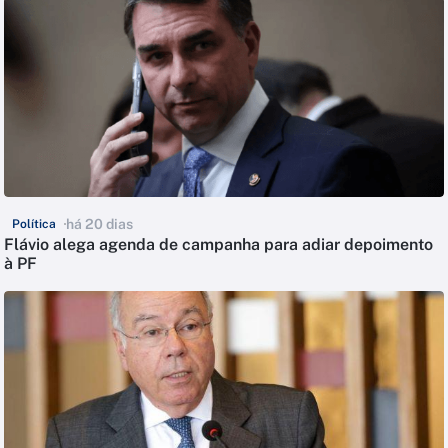
há 20 dias
Política
Flávio alega agenda de campanha para adiar depoimento
à PF