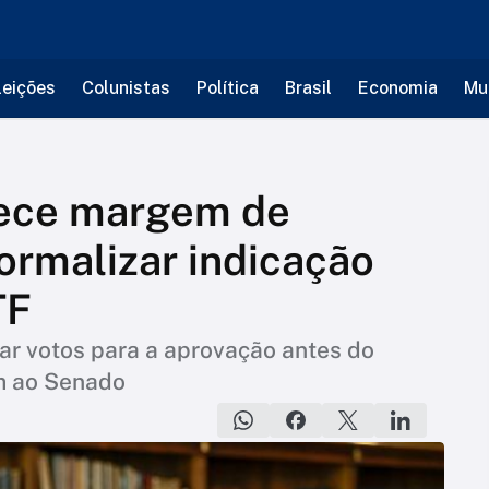
leições
Colunistas
Política
Brasil
Economia
Mu
lece margem de
ormalizar indicação
TF
zar votos para a aprovação antes do
 ao Senado