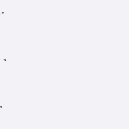
ue
a na
ra