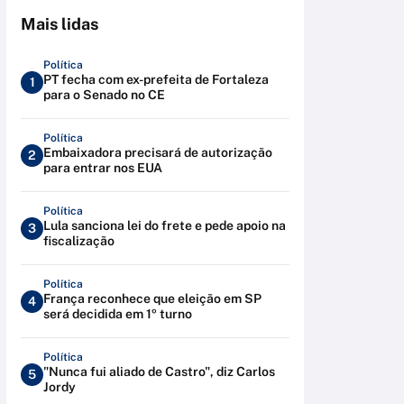
Mais lidas
Política
PT fecha com ex-prefeita de Fortaleza
1
para o Senado no CE
Política
Embaixadora precisará de autorização
2
para entrar nos EUA
Política
Lula sanciona lei do frete e pede apoio na
3
fiscalização
Política
França reconhece que eleição em SP
4
será decidida em 1º turno
Política
"Nunca fui aliado de Castro", diz Carlos
5
Jordy