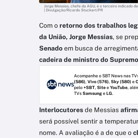
Jorge Messias, chefe da AGU, é o terceiro indicado d
| Divulgação/Ricardo Stuckert/PR
Com o
retorno dos trabalhos leg
da União, Jorge Messias
, se pre
Senado
em busca de arregiment
cadeira de ministro do Supremo
Acompanhe o SBT News nas TVs
(586)
,
Vivo (576)
,
Sky (580)
e
O
pelo
+SBT
,
Site
e
YouTube
, alé
TVs
Samsung
e
LG
.
Interlocutores
de Messias
afir
será possível sentir a temperatu
nome. A avaliação é a de que o
c