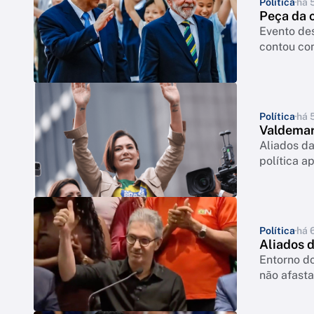
Política
há 
Peça da 
Evento des
contou com
Política
há 
Valdemar
Aliados da
política a
Política
há 
Aliados 
Entorno d
não afasta