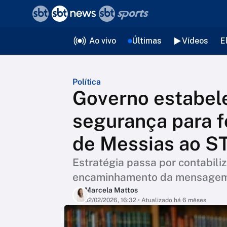
❮
voltar
Editorias
Ao vivo
Últimas
Vídeos
E
Política
Governo estabe
segurança para f
de Messias ao S
Estratégia passa por contabili
encaminhamento da mensagem
Marcela Mattos
02/02/2026, 16:32
• Atualizado há 6 mêses