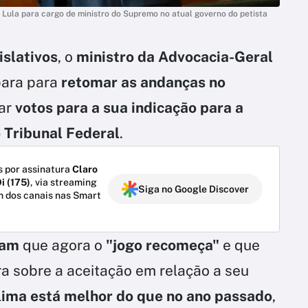
e Lula para cargo de ministro do Supremo no atual governo do petista
islativos
, o
ministro da Advocacia-Geral
para para
retomar as andanças no
ar
votos para a sua indicação para a
 Tribunal Federal
.
 por assinatura
Claro
i (175)
, via streaming
Siga no Google Discover
m dos canais nas Smart
mam
que agora o
"jogo recomeça"
e que
ra sobre a aceitação em relação a seu
lima está melhor do que no ano passado
,