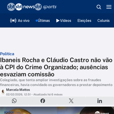
❮
voltar
Editorias
Ao vivo
Últimas
Vídeos
Eleições
Colunista
Política
Ibaneis Rocha e Cláudio Castro não vão
à CPI do Crime Organizado; ausências
esvaziam comissão
Colegiado, que tenta ampliar investigações sobre as fraudes
financeiras, havia convidado os governadores a prestar depoimento
Marcela Mattos
02/02/2026, 12:51
• Atualizado há 6 mêses