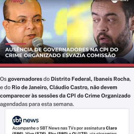
Os
governadores
do
Distrito Federal, Ibaneis Rocha
,
e do
Rio de Janeiro,
Cláudio Castro,
não devem
comparecer às sessões da CPI do Crime Organizado
agendadas para esta semana.
Acompanhe o SBT News nas TVs por assinatura
Claro
(586)
,
Vivo (576)
,
Sky (580)
e
Oi (175)
, via streaming