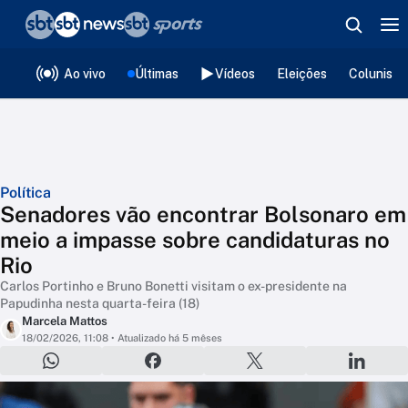
❮
voltar
Editorias
Ao vivo
Últimas
Vídeos
Eleições
Colunista
Política
Senadores vão encontrar Bolsonaro em
meio a impasse sobre candidaturas no
Rio
Carlos Portinho e Bruno Bonetti visitam o ex-presidente na
Papudinha nesta quarta-feira (18)
Marcela Mattos
18/02/2026, 11:08
• Atualizado há 5 mêses