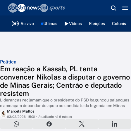
❮
voltar
Editorias
Ao vivo
Últimas
Vídeos
Eleições
Colunista
Política
Em reação a Kassab, PL tenta
convencer Nikolas a disputar o governo
de Minas Gerais; Centrão e deputado
resistem
Lideranças reclamam que o presidente do PSD bagunçou palanques
e ameaçam debandar do apoio ao candidato da legenda em Minas
Marcela Mattos
03/02/2026, 15:31
• Atualizado há 6 mêses