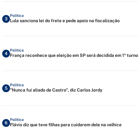
Política
3
Lula sanciona lei do frete e pede apoio na fiscalização
Política
4
França reconhece que eleição em SP será decidida em 1º turno
Política
5
"Nunca fui aliado de Castro", diz Carlos Jordy
Política
6
Flávio diz que teve filhas para cuidarem dele na velhice