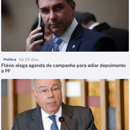
há 20 dias
Política
Flávio alega agenda de campanha para adiar depoimento
à PF