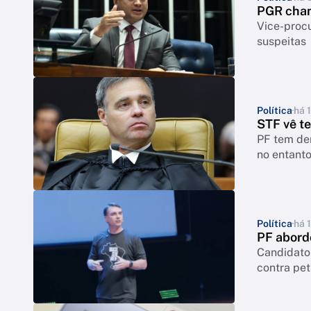
PGR cham
Vice-procu
suspeitas
Política
há 
STF vê te
PF tem dem
no entant
Política
há 
PF abord
Candidato 
contra pet