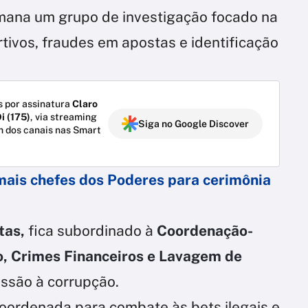
emana um grupo de investigação focado na
tivos, fraudes em apostas e identificação
 por assinatura
Claro
i (175)
, via streaming
Siga no Google Discover
m dos canais nas Smart
mais chefes dos Poderes para cerimônia
tas,
fica subordinado à
Coordenação-
, Crimes Financeiros e Lavagem de
ssão à corrupção.
coordenada para combate às bets ilegais e