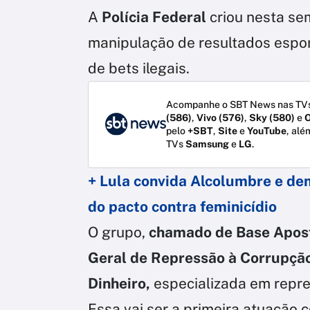
A
Polícia Federal
criou nesta s
manipulação de resultados espor
de bets ilegais.
Acompanhe o SBT News nas TVs
(586)
,
Vivo (576)
,
Sky (580)
e
O
pelo
+SBT
,
Site
e
YouTube
, alé
TVs
Samsung
e
LG
.
+ Lula convida Alcolumbre e de
do pacto contra feminicídio
O grupo,
chamado de Base Apos
Geral de Repressão à Corrupção
Dinheiro,
especializada em repre
Essa vai ser a primeira atuação 