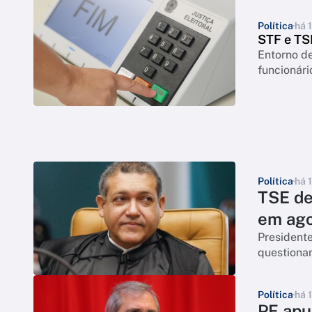
Política
há 
STF e TS
Entorno d
funcionári
Política
há 
TSE de
em ag
Presidente
questiona
Política
há 
PF apu