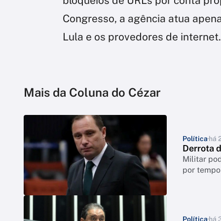
bloqueios de URLs por conta pró
Congresso, a agência atua apen
Lula e os provedores de internet.
Mais da Coluna do Cézar
Política
há 
Derrota 
Militar po
por tempo
Política
há 