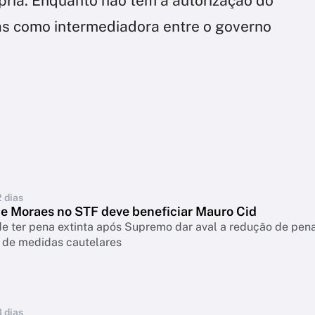
pria. Enquanto não tem a autorização do
as como intermediadora entre o governo
2 dias
de Moraes no STF deve beneficiar Mauro Cid
de ter pena extinta após Supremo dar aval a redução de pen
 de medidas cautelares
3 dias