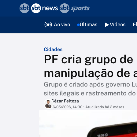
❮
voltar
Editorias
Ao vivo
Últimas
Vídeos
E
Cidades
PF cria grupo de
manipulação de a
Grupo é criado após governo Lu
sites ilegais e rastreamento do
Cézar Feitoza
16/05/2026, 14:30
• Atualizado há 2 mêses