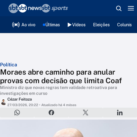
❮
voltar
Editorias
Ao vivo
Últimas
Vídeos
Eleições
Colunista
Política
Moraes abre caminho para anular
provas com decisão que limita Coaf
Ministro diz que novas regras tem validade retroativa para
investigações em curso
Cézar Feitoza
27/03/2026, 20:22
• Atualizado há 4 mêses