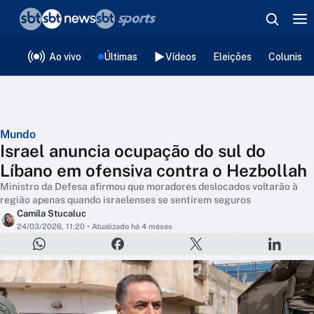
❮
voltar
Editorias
Ao vivo
Últimas
Vídeos
Eleições
Colunista
Mundo
Israel anuncia ocupação do sul do
Líbano em ofensiva contra o Hezbollah
Ministro da Defesa afirmou que moradores deslocados voltarão à
região apenas quando israelenses se sentirem seguros
Camila Stucaluc
24/03/2026, 11:20
• Atualizado há 4 mêses