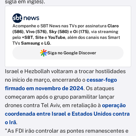
sigla em inglês).
Acompanhe o SBT News nas TVs por assinatura
Claro
(586)
,
Vivo (576)
,
Sky (580)
e
Oi (175)
, via streaming
pelo
+SBT
,
Site
e
YouTube
, além dos canais nas Smart
TVs
Samsung
e
LG
.
Siga no Google Discover
Israel e Hezbollah voltaram a trocar hostilidades
no início de março, encerrando o
cessar-fogo
firmado em novembro de 2024
. Os ataques
começaram após o grupo paramilitar lançar
drones contra Tel Aviv, em retaliação à
operação
coordenada entre Israel e Estados Unidos contra
o Irã
.
"As FDI irão controlar as pontes remanescentes e