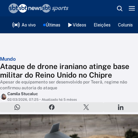
❮
voltar
Editorias
Ao vivo
Últimas
Vídeos
Eleições
Colunista
Mundo
Ataque de drone iraniano atinge base
militar do Reino Unido no Chipre
Apesar de equipamento ser desenvolvido por Teerã, regime não
confirmou autoria do ataque
Camila Stucaluc
02/03/2026, 07:25
• Atualizado há 5 mêses