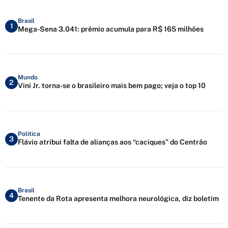
Brasil
1
Mega-Sena 3.041: prêmio acumula para R$ 165 milhões
Mundo
2
Vini Jr. torna-se o brasileiro mais bem pago; veja o top 10
Política
3
Flávio atribui falta de alianças aos “caciques” do Centrão
Brasil
4
Tenente da Rota apresenta melhora neurológica, diz boletim