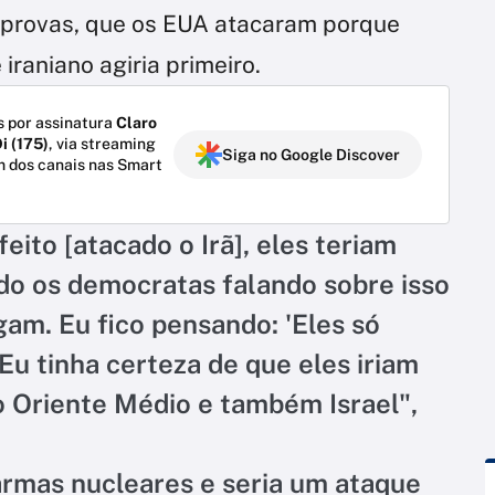
r provas, que os EUA atacaram porque
iraniano agiria primeiro.
 por assinatura
Claro
i (175)
, via streaming
Siga no Google Discover
m dos canais nas Smart
eito [atacado o Irã], eles teriam
ndo os democratas falando sobre isso
am. Eu fico pensando: 'Eles só
Eu tinha certeza de que eles iriam
 o Oriente Médio e também Israel",
armas nucleares e seria um ataque