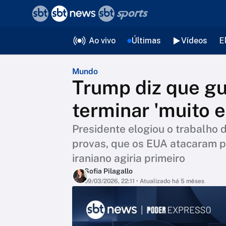
❮
voltar
Editorias
Ao vivo
Últimas
Vídeos
E
Mundo
Trump diz que gu
terminar 'muito 
Presidente elogiou o trabalho d
provas, que os EUA atacaram p
iraniano agiria primeiro
Sofia Pilagallo
09/03/2026, 22:11
• Atualizado há 5 mêses