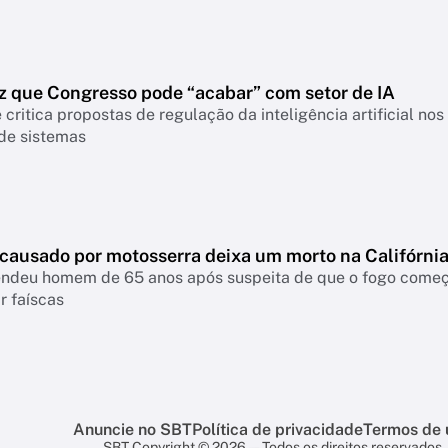
z que Congresso pode “acabar” com setor de IA
 critica propostas de regulação da inteligência artificial n
 de sistemas
 causado por motosserra deixa um morto na Califórni
rendeu homem de 65 anos após suspeita de que o fogo come
r faíscas
Anuncie no SBT
Política de privacidade
Termos de 
SBT Copyright © 2026 — Todos os direitos reservados