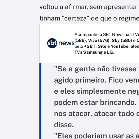
voltou a afirmar, sem apresenta
tinham "certeza" de que o regime 
Acompanhe o SBT News nas TVs
(586)
,
Vivo (576)
,
Sky (580)
e
O
pelo
+SBT
,
Site
e
YouTube
, alé
TVs
Samsung
e
LG
.
"Se a gente não tivesse f
agido primeiro. Fico ve
e eles simplesmente neg
podem estar brincando. 
nos atacar, atacar todo
disse.
"Eles poderiam usar as 