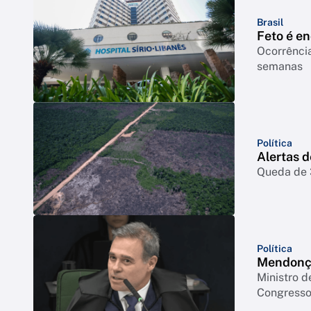
Brasil
Feto é e
Ocorrência
semanas
Política
Alertas 
Queda de 3
Política
Mendonça
Ministro d
Congresso 