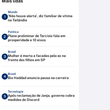
Mais lidas
Mundo
'Não houve alerta', diz familiar de vítima
1
na Tailândia
Política
Plano preliminar de Tarcísio fala em
2
prosperidade e 10 eixos
Brasil
Mulher é morta a facadas pelo ex na
3
frente dos filhos em SP
Brasil
4
Bia Haddad anuncia pausa na carreira
Tecnologia
Após reclamação de Janja, governo cobra
5
medidas do Discord