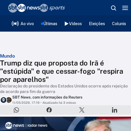
❮
voltar
Editorias
Ao vivo
Últimas
Vídeos
Eleições
Colunista
Mundo
Trump diz que proposta do Irã é
"estúpida" e que cessar-fogo "respira
por aparelhos"
Declaração do presidente dos Estados Unidos ocorre após rejeição
de acordo para fim da guerra
SBT News
,
com informações da Reuters
11/05/2026, 17:19
• Atualizado há 3 mêses