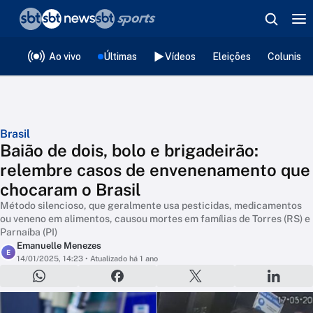
❮
voltar
Editorias
Ao vivo
Últimas
Vídeos
Eleições
Colunista
Brasil
Baião de dois, bolo e brigadeirão:
relembre casos de envenenamento que
chocaram o Brasil
Método silencioso, que geralmente usa pesticidas, medicamentos
ou veneno em alimentos, causou mortes em famílias de Torres (RS) e
Parnaíba (PI)
Emanuelle Menezes
E
14/01/2025, 14:23
• Atualizado há 1 ano