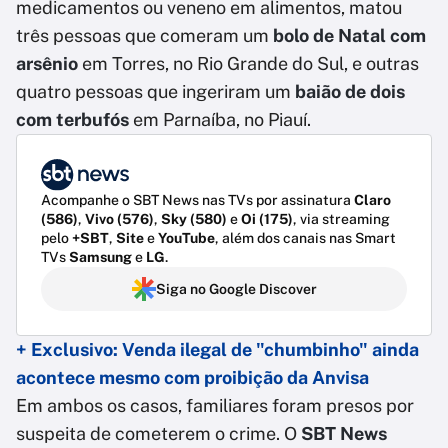
medicamentos ou veneno em alimentos, matou
três pessoas que comeram um
bolo de Natal com
arsênio
em Torres, no Rio Grande do Sul, e outras
quatro pessoas que ingeriram um
baião de dois
com terbufós
em Parnaíba, no Piauí.
Acompanhe o SBT News nas TVs por assinatura
Claro
(586)
,
Vivo (576)
,
Sky (580)
e
Oi (175)
, via streaming
pelo
+SBT
,
Site
e
YouTube
, além dos canais nas Smart
TVs
Samsung
e
LG
.
Siga no Google Discover
+ Exclusivo: Venda ilegal de "chumbinho" ainda
acontece mesmo com proibição da Anvisa
Em ambos os casos, familiares foram presos por
suspeita de cometerem o crime. O
SBT News