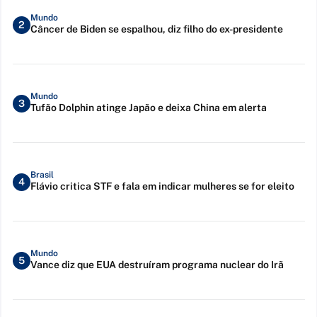
Mundo
2
Câncer de Biden se espalhou, diz filho do ex-presidente
Mundo
3
Tufão Dolphin atinge Japão e deixa China em alerta
Brasil
4
Flávio critica STF e fala em indicar mulheres se for eleito
Mundo
5
Vance diz que EUA destruíram programa nuclear do Irã