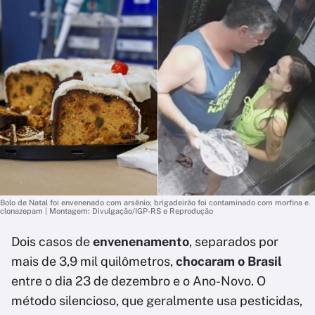
Bolo de Natal foi envenenado com arsênio; brigadeirão foi contaminado com morfina e
clonazepam | Montagem: Divulgação/IGP-RS e Reprodução
Dois casos de
envenenamento
, separados por
mais de 3,9 mil quilômetros,
chocaram o Brasil
entre o dia 23 de dezembro e o Ano-Novo. O
método silencioso, que geralmente usa pesticidas,