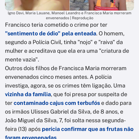
Igno Davi, Maria Lauane, Manoel Leandro e Francisca Maria morreram
envenenados | Reprodução
Francisco teria cometido o crime por ter
"sentimento de ódio" pela enteada
. O homem,
segundo a Polícia Civil, tinha "nojo" e "raiva" da
mulher e acreditava que ela era uma "criatura de
mente vazia".
Outros dois filhos de Francisca Maria morreram
envenenados cinco meses antes. A polícia
investiga, agora, se os crimes têm ligação. Uma
vizinha da família
, que foi presa por suspeita de
ter
contaminado cajus com terbufós
e dado para
os irmãos Ulisses Gabriel da Silva, de 8 anos, e
João Miguel da Silva, 7, foi solta nessa segunda-
feira (13) após
perícia confirmar que as frutas não
foram envenenadas
.