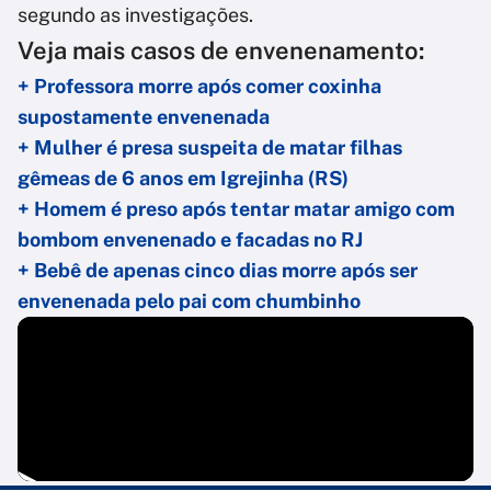
segundo as investigações.
Veja mais casos de envenenamento:
+ Professora morre após comer coxinha
supostamente envenenada
+ Mulher é presa suspeita de matar filhas
gêmeas de 6 anos em Igrejinha (RS)
+ Homem é preso após tentar matar amigo com
bombom envenenado e facadas no RJ
+ Bebê de apenas cinco dias morre após ser
envenenada pelo pai com chumbinho