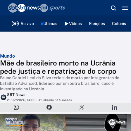
❮
voltar
Editorias
Ao vivo
Últimas
Vídeos
Eleições
Colunista
Mundo
Mãe de brasileiro morto na Ucrânia
pede justiça e repatriação do corpo
Bruno Gabriel Leal da Silva teria sido morto por integrantes do
batalhão Advanced, liderado por um outro brasileiro; caso é
investigado na Ucrânia
SBT News
21/02/2026, 14:03
• Atualizado há 5 mêses