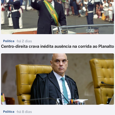
há 2 dias
Política
Centro-direita crava inédita ausência na corrida ao Planalto
há 8 dias
Política