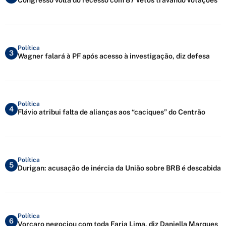
Política
3
Wagner falará à PF após acesso à investigação, diz defesa
Política
4
Flávio atribui falta de alianças aos “caciques” do Centrão
Política
5
Durigan: acusação de inércia da União sobre BRB é descabida
Política
6
Vorcaro negociou com toda Faria Lima, diz Daniella Marques