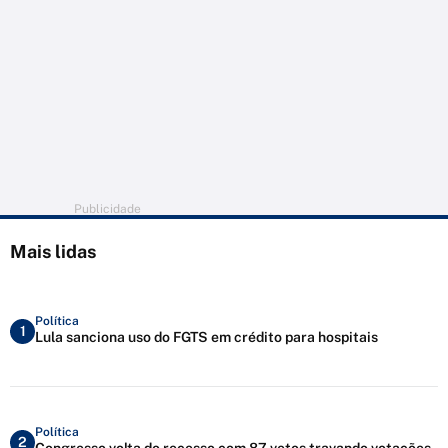
Publicidade
Mais lidas
Política
1
Lula sanciona uso do FGTS em crédito para hospitais
Política
2
Congresso volta do recesso com 87 vetos travando votações