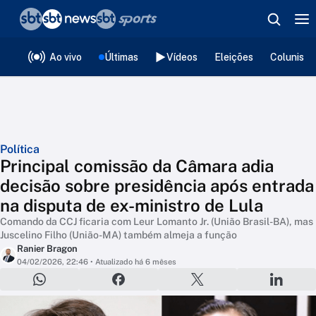
❮
voltar
Editorias
Ao vivo
Últimas
Vídeos
Eleições
Colunista
Política
Principal comissão da Câmara adia
decisão sobre presidência após entrada
na disputa de ex-ministro de Lula
Comando da CCJ ficaria com Leur Lomanto Jr. (União Brasil-BA), mas
Juscelino Filho (União-MA) também almeja a função
Ranier Bragon
04/02/2026, 22:46
• Atualizado há 6 mêses