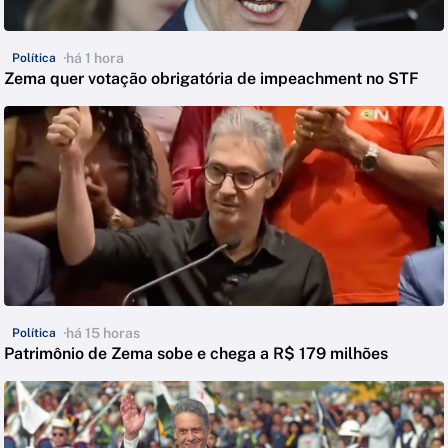
há 1 hora
Política
Zema quer votação obrigatória de impeachment no STF
há 15 horas
Política
Patrimônio de Zema sobe e chega a R$ 179 milhões