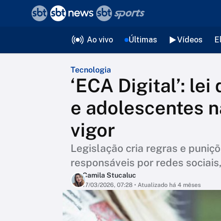
❮
voltar
Editorias
Ao vivo
Últimas
Vídeos
E
Tecnologia
‘ECA Digital’: le
e adolescentes n
vigor
Legislação cria regras e puniç
responsáveis por redes sociais,
Camila Stucaluc
17/03/2026, 07:28
• Atualizado há 4 mêses