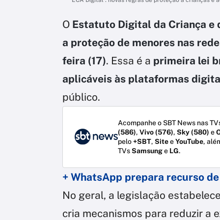
O
Estatuto Digital da Criança e
a proteção de menores nas rede
feira (17)
. Essa é a
primeira lei 
aplicáveis às plataformas digit
público.
Acompanhe o SBT News nas TVs
(586)
,
Vivo (576)
,
Sky (580)
e
O
pelo
+SBT
,
Site
e
YouTube
, alé
TVs
Samsung
e
LG
.
+ WhatsApp prepara recurso de
No geral, a legislação estabelece
cria mecanismos para reduzir a 