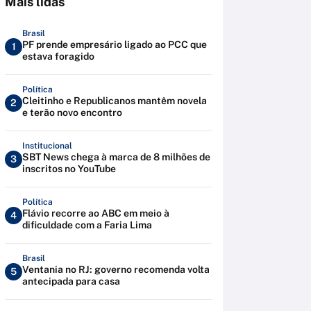
Mais lidas
Brasil
PF prende empresário ligado ao PCC que
1
estava foragido
Política
Cleitinho e Republicanos mantêm novela
2
e terão novo encontro
Institucional
SBT News chega à marca de 8 milhões de
3
inscritos no YouTube
Política
Flávio recorre ao ABC em meio à
4
dificuldade com a Faria Lima
Brasil
Ventania no RJ: governo recomenda volta
5
antecipada para casa