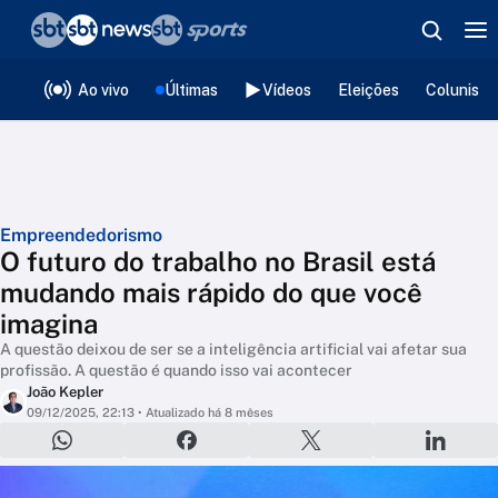
❮
voltar
Editorias
Ao vivo
Últimas
Vídeos
Eleições
Colunista
Empreendedorismo
O futuro do trabalho no Brasil está
mudando mais rápido do que você
imagina
A questão deixou de ser se a inteligência artificial vai afetar sua
profissão. A questão é quando isso vai acontecer
João Kepler
09/12/2025, 22:13
• Atualizado há 8 mêses