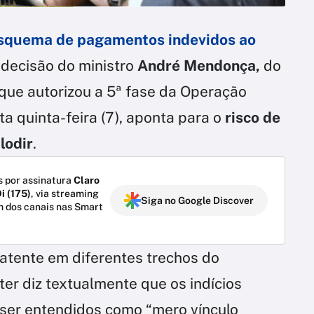
squema de pagamentos indevidos ao
a decisão do ministro
André Mendonça,
do
 que autorizou a 5ª fase da Operação
 quinta-feira (7), aponta para o
risco de
lodir
.
 por assinatura
Claro
i (175)
, via streaming
Siga no Google Discover
m dos canais nas Smart
patente em diferentes trechos do
er diz textualmente que os indícios
ser entendidos como “mero vínculo