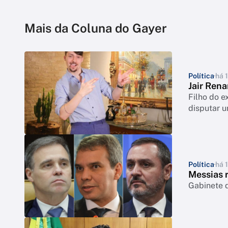
Mais da Coluna do Gayer
Política
há 
Jair Ren
Filho do e
disputar 
Política
há 
Messias 
Gabinete 