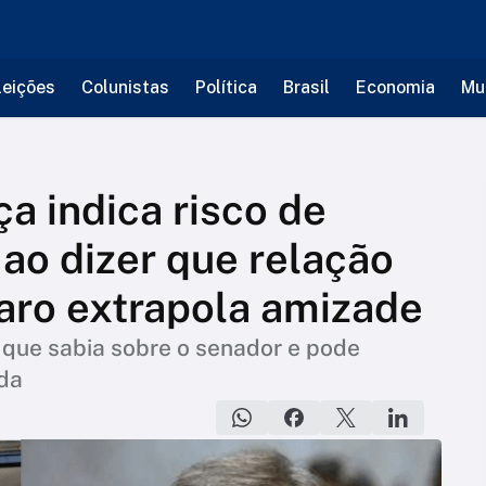
leições
Colunistas
Política
Brasil
Economia
Mu
a indica risco de
 ao dizer que relação
caro extrapola amizade
 que sabia sobre o senador e pode
uda