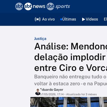
❮
voltar
Editorias
Ao vivo
Últimas
Vídeos
E
Justiça
Análise: Mendonç
delação implodir
entre Ciro e Vor
Banqueiro não entregou tudo o
voltar à estaca zero - e na Pap
Eduardo Gayer
07/05/2026, 17:14
• Atualizado há 3 mêses