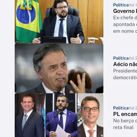
Política
há 
Governo L
Ex-chefe d
apontada 
em nome d
Política
há 
Aécio nã
Presidente
democráti
Política
há 
PL encam
No berço d
reta final