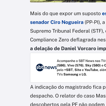
Mais do que expor um suposto
e
senador Ciro Nogueira
(PP-PI), 
Supremo Tribunal Federal (STF),
Compliance Zero deflagrada nesta
a delação de Daniel Vorcaro imp
Acompanhe o SBT News nas TVs
(586)
,
Vivo (576)
,
Sky (580)
e
O
pelo
+SBT
,
Site
e
YouTube
, alé
TVs
Samsung
e
LG
.
A indicação do magistrado fica 
despacho. O relator do caso Mast
descobertos pela PF não podem 