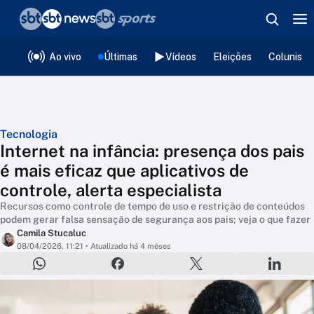
❮
voltar
Editorias
Ao vivo
Últimas
Vídeos
Eleições
Colunista
Tecnologia
Internet na infância: presença dos pais
é mais eficaz que aplicativos de
controle, alerta especialista
Recursos como controle de tempo de uso e restrição de conteúdos
podem gerar falsa sensação de segurança aos pais; veja o que fazer
Camila Stucaluc
08/04/2026, 11:21
• Atualizado há 4 mêses