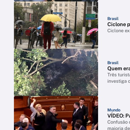
Brasil
Ciclone p
Ciclone ex
Brasil
Quem era
Três turis
investiga 
Mundo
VÍDEO: P
Confusão o
maioria de