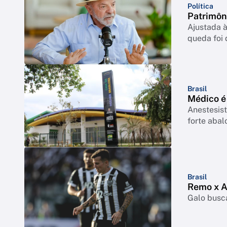
Política
Patrimôn
Ajustada à
queda foi
Brasil
Médico é
Anestesist
forte abal
Brasil
Remo x At
Galo busca