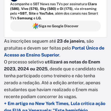
Acompanhe o SBT News nas TVs por assinatura
Claro
(586)
,
Vivo (576)
,
Sky (580)
e
Oi (175)
, via streaming
pelo
+SBT
,
Site
e
YouTube
, além dos canais nas Smart
TVs
Samsung
e
LG
.
Siga no Google Discover
As inscrições seguem até
23 de janeiro,
são
gratuitas e devem ser feitas pelo
Portal Único de
Acesso ao Ensino Superior
.
O processo seletivo
utilizará as notas do Enem
2023, 2024 ou 2025
, desde que o candidato não
tenha participado como treineiro e não tenha
zerado a redação. Até a edição anterior, apenas
estudantes que haviam realizado o Enem mais
recente podiam concorrer às vagas.
+ Em artigo no New York Times, Lula critica ação
dos EUA na Venezuela: "Este hemisfério