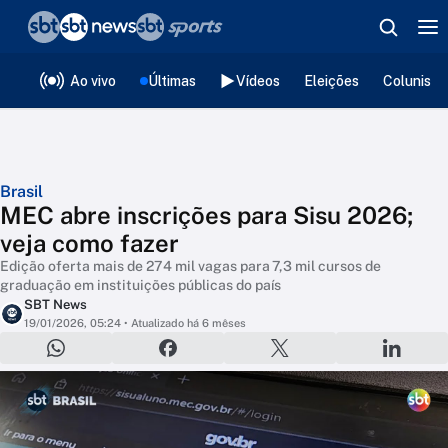
❮
voltar
Editorias
Ao vivo
Últimas
Vídeos
Eleições
Colunista
Brasil
MEC abre inscrições para Sisu 2026;
veja como fazer
Edição oferta mais de 274 mil vagas para 7,3 mil cursos de
graduação em instituições públicas do país
SBT News
19/01/2026, 05:24
• Atualizado há 6 mêses