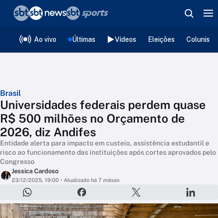
❮
voltar
Editorias
Ao vivo
Últimas
Vídeos
Eleições
Colunista
Brasil
Universidades federais perdem quase
R$ 500 milhões no Orçamento de
2026, diz Andifes
Entidade alerta para impacto em custeio, assistência estudantil e
risco ao funcionamento das instituições após cortes aprovados pelo
Congresso
Jessica Cardoso
23/12/2025, 19:00
• Atualizado há 7 mêses