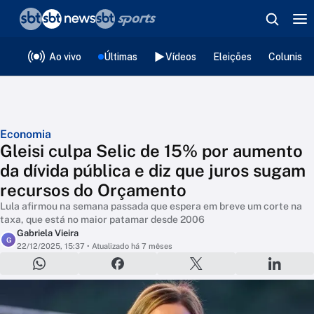
❮
voltar
Editorias
Ao vivo
Últimas
Vídeos
Eleições
Colunista
Economia
Gleisi culpa Selic de 15% por aumento
da dívida pública e diz que juros sugam
recursos do Orçamento
Lula afirmou na semana passada que espera em breve um corte na
taxa, que está no maior patamar desde 2006
Gabriela Vieira
G
22/12/2025, 15:37
• Atualizado há 7 mêses