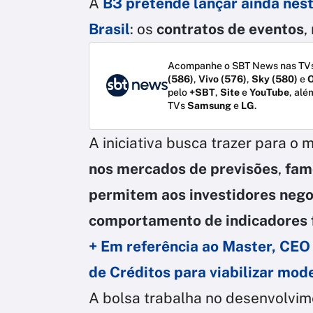
A
B3 pretende lançar ainda nes
Brasil
: os
contratos de eventos
,
Acompanhe o SBT News nas TVs
(586)
,
Vivo (576)
,
Sky (580)
e
O
pelo
+SBT
,
Site
e
YouTube
, alé
TVs
Samsung
e
LG
.
A iniciativa busca trazer para o
nos mercados de previsões
,
fam
permitem aos investidores nego
comportamento de indicadores 
+ Em referência ao Master, CEO 
de Créditos para viabilizar mod
A bolsa trabalha no desenvolvi