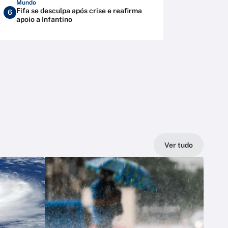
Mundo
Fifa se desculpa após crise e reafirma
6
apoio a Infantino
Ver tudo