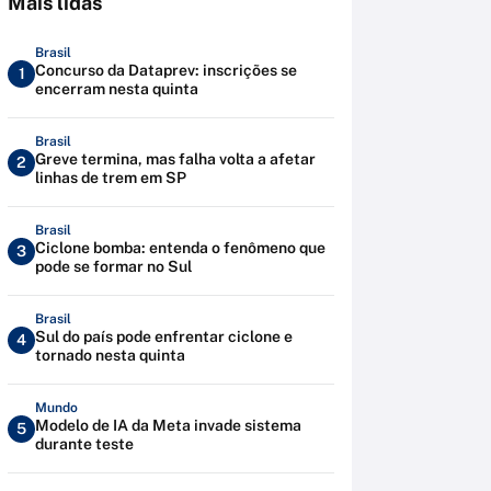
Mais lidas
Brasil
Concurso da Dataprev: inscrições se
1
encerram nesta quinta
Brasil
Greve termina, mas falha volta a afetar
2
linhas de trem em SP
Brasil
Ciclone bomba: entenda o fenômeno que
3
pode se formar no Sul
Brasil
Sul do país pode enfrentar ciclone e
4
tornado nesta quinta
Mundo
Modelo de IA da Meta invade sistema
5
durante teste