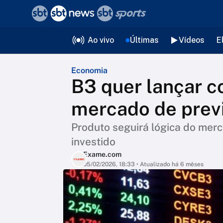
❮
voltar
Editorias
Ao vivo
Últimas
Vídeos
E
Economia
B3 quer lançar c
mercado de prev
Produto seguirá lógica do merc
investido
Exame.com
05/02/2026, 18:33
• Atualizado há 6 mêses