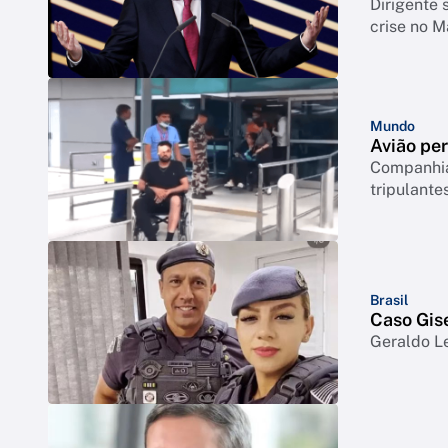
Dirigente 
crise no M
Mundo
Avião per
Companhia 
tripulant
Brasil
Caso Gise
Geraldo Le