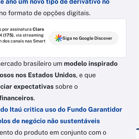
te ano
um
novo tipo de derivativo no
 no formato de opções digitais.
 por assinatura
Claro
i (175)
, via streaming
Siga no Google Discover
m dos canais nas Smart
 mercado brasileiro um
modelo inspirado
osos nos Estados Unidos
, e que
ciar expectativas
sobre o
financeiros
.
do Itaú critica uso do Fundo Garantidor
elos de negócio não sustentáveis
mento do produto em conjunto com o