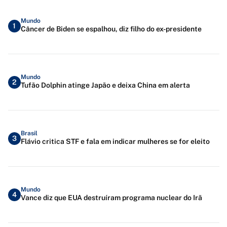
Mundo
1
Câncer de Biden se espalhou, diz filho do ex-presidente
Mundo
2
Tufão Dolphin atinge Japão e deixa China em alerta
Brasil
3
Flávio critica STF e fala em indicar mulheres se for eleito
Mundo
4
Vance diz que EUA destruíram programa nuclear do Irã