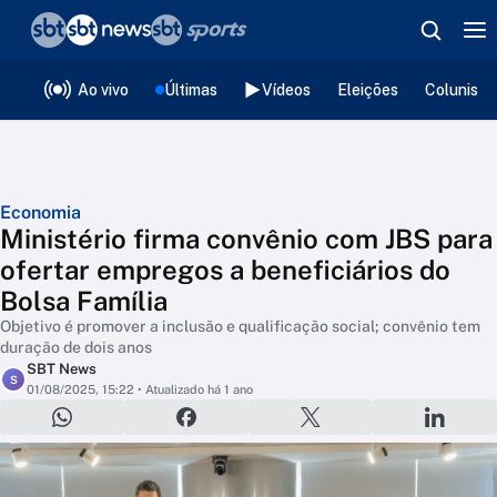
❮
voltar
Editorias
Ao vivo
Últimas
Vídeos
Eleições
Colunista
Economia
Ministério firma convênio com JBS para
ofertar empregos a beneficiários do
Bolsa Família
Objetivo é promover a inclusão e qualificação social; convênio tem
duração de dois anos
SBT News
S
01/08/2025, 15:22
• Atualizado há 1 ano