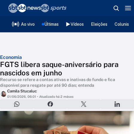
❮
voltar
Editorias
Ao vivo
Últimas
Vídeos
Eleições
Colunista
Economia
FGTS libera saque-aniversário para
nascidos em junho
Recurso se refere a contas ativas e inativas do fundo e fica
disponível para resgate por até 90 dias; entenda
Camila Stucaluc
01/06/2026, 06:01
• Atualizado há 2 mêses