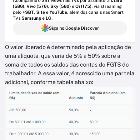
Acompanhe o SBT News nas TVs por assinatura
Claro
(586)
,
Vivo (576)
,
Sky (580)
e
Oi (175)
, via streaming
pelo
+SBT
,
Site
e
YouTube
, além dos canais nas Smart
TVs
Samsung
e
LG
.
Siga no Google Discover
O valor liberado é determinado pela aplicação de
uma alíquota, que varia de 5% a 50% sobre a
soma de todos os saldos das contas do FGTS do
trabalhador. A essa valor, é acrescido uma parcela
adicional, conforme tabela abaixo: