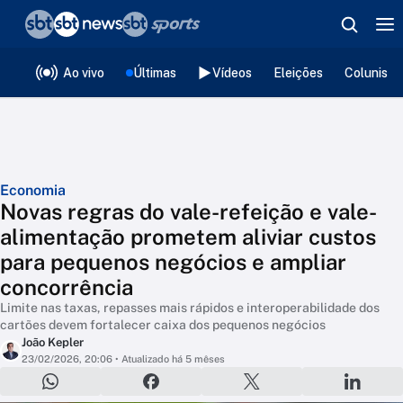
❮
voltar
Editorias
Ao vivo
Últimas
Vídeos
Eleições
Colunista
Economia
Novas regras do vale-refeição e vale-
alimentação prometem aliviar custos
para pequenos negócios e ampliar
concorrência
Limite nas taxas, repasses mais rápidos e interoperabilidade dos
cartões devem fortalecer caixa dos pequenos negócios
João Kepler
23/02/2026, 20:06
• Atualizado há 5 mêses