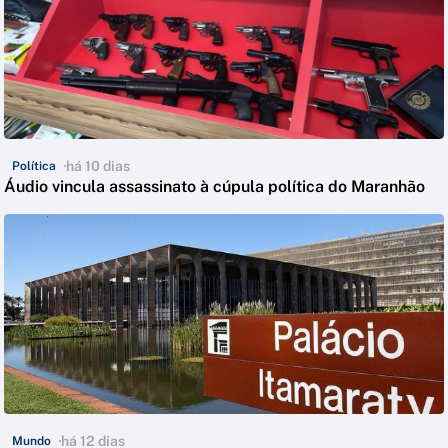
há 10 dias
Política
Áudio vincula assassinato à cúpula política do Maranhão
há 12 dias
Mundo