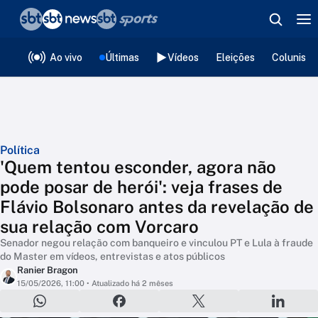
❮
voltar
Editorias
Ao vivo
Últimas
Vídeos
Eleições
Colunista
Política
'Quem tentou esconder, agora não
pode posar de herói': veja frases de
Flávio Bolsonaro antes da revelação de
sua relação com Vorcaro
Senador negou relação com banqueiro e vinculou PT e Lula à fraude
do Master em vídeos, entrevistas e atos públicos
Ranier Bragon
15/05/2026, 11:00
• Atualizado há 2 mêses