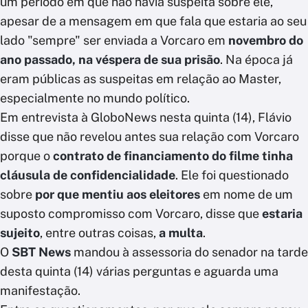
um período em que não havia suspeita sobre ele,
apesar de a mensagem em que fala que estaria ao seu
lado "sempre" ser enviada a Vorcaro em
novembro do
ano passado, na véspera de sua prisão
. Na época já
eram públicas as suspeitas em relação ao Master,
especialmente no mundo político.
Em entrevista à GloboNews nesta quinta (14), Flávio
disse que não revelou antes sua relação com Vorcaro
porque o
contrato de financiamento do filme tinha
cláusula de confidencialidade
. Ele foi questionado
sobre
por que mentiu aos eleitores
em nome de um
suposto compromisso com Vorcaro, disse que
estaria
sujeito
, entre outras coisas,
a
multa
.
O
SBT News
mandou à assessoria do senador na tarde
desta quinta (14) várias perguntas e aguarda uma
manifestação.