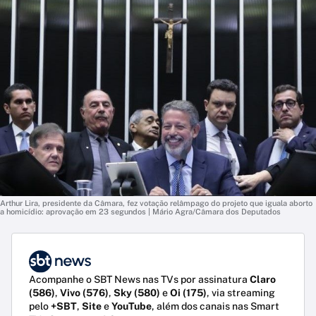
Arthur Lira, presidente da Câmara, fez votação relâmpago do projeto que iguala aborto
a homicídio: aprovação em 23 segundos | Mário Agra/Câmara dos Deputados
Acompanhe o SBT News nas TVs por assinatura
Claro
(586)
,
Vivo (576)
,
Sky (580)
e
Oi (175)
, via streaming
pelo
+SBT
,
Site
e
YouTube
, além dos canais nas Smart