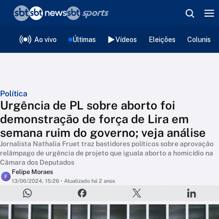
❮
voltar
Editorias
Ao vivo
Últimas
Vídeos
Eleições
Colunista
Política
Urgência de PL sobre aborto foi
demonstração de força de Lira em
semana ruim do governo; veja análise
Jornalista Nathalia Fruet traz bastidores políticos sobre aprovação
relâmpago de urgência de projeto que iguala aborto a homicídio na
Câmara dos Deputados
Felipe Moraes
F
13/06/2024, 15:26
• Atualizado há 2 anos