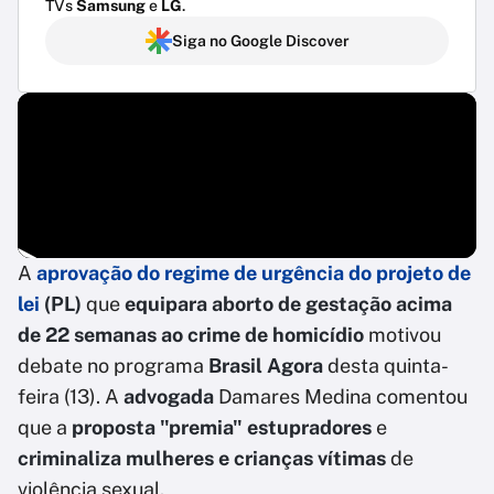
TVs
Samsung
e
LG
.
Siga no Google Discover
A
aprovação do regime de urgência
do
projeto de
lei
(PL)
que
equipara aborto de gestação acima
de 22 semanas ao crime de homicídio
motivou
debate no programa
Brasil Agora
desta quinta-
feira (13). A
advogada
Damares Medina comentou
que a
proposta "premia" estupradores
e
criminaliza mulheres e crianças vítimas
de
violência sexual.