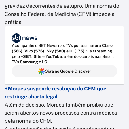
gravidez decorrentes de estupro. Uma norma do
Conselho Federal de Medicina (CFM) impede a
prática.
Acompanhe o SBT News nas TVs por assinatura
Claro
(586)
,
Vivo (576)
,
Sky (580)
e
Oi (175)
, via streaming
pelo
+SBT
,
Site
e
YouTube
, além dos canais nas Smart
TVs
Samsung
e
LG
.
Siga no Google Discover
+Moraes suspende resolução do CFM que
restringe aborto legal
Além da decisão, Moraes também proibiu que
sejam abertos novos processos contra médicos
pela norma do CFM.
A determinação desta sexta é complementar a