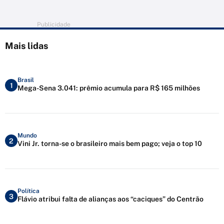
Publicidade
Mais lidas
Brasil
1
Mega-Sena 3.041: prêmio acumula para R$ 165 milhões
Mundo
2
Vini Jr. torna-se o brasileiro mais bem pago; veja o top 10
Política
3
Flávio atribui falta de alianças aos “caciques” do Centrão