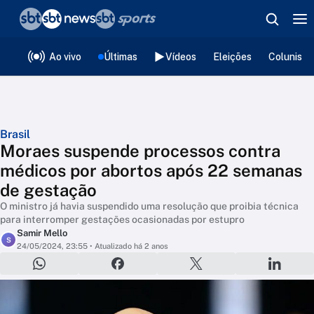
❮
voltar
Editorias
Ao vivo
Últimas
Vídeos
Eleições
Colunista
Brasil
Moraes suspende processos contra
médicos por abortos após 22 semanas
de gestação
O ministro já havia suspendido uma resolução que proibia técnica
para interromper gestações ocasionadas por estupro
Samir Mello
S
24/05/2024, 23:55
• Atualizado há 2 anos