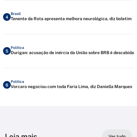
Brasil
4
Tenente da Rota apresenta melhora neurológica, diz boletim
Política
5
Durigan: acusação de inércia da União sobre BRB é descabida
Política
6
Vorcaro negociou com toda Faria Lima, diz Daniella Marques
Leia mais
Ver tudo