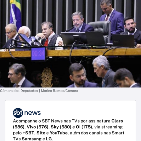
Câmara dos Deputados | Marina Ramos/Câmara
Acompanhe o SBT News nas TVs por assinatura
Claro
(586)
,
Vivo (576)
,
Sky (580)
e
Oi (175)
, via streaming
pelo
+SBT
,
Site
e
YouTube
, além dos canais nas Smart
TVs
Samsung
e
LG
.