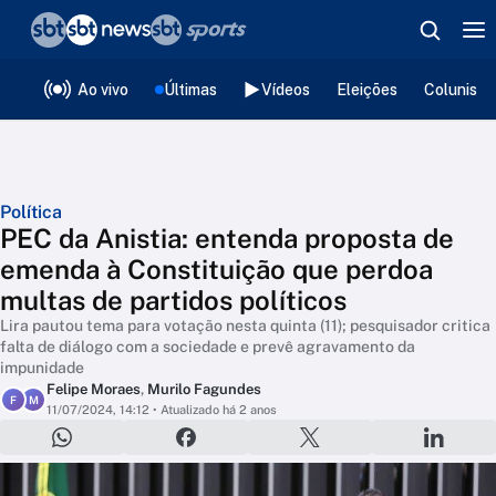
❮
voltar
Editorias
Ao vivo
Últimas
Vídeos
Eleições
Colunista
Política
PEC da Anistia: entenda proposta de
emenda à Constituição que perdoa
multas de partidos políticos
Lira pautou tema para votação nesta quinta (11); pesquisador critica
falta de diálogo com a sociedade e prevê agravamento da
impunidade
Felipe Moraes
,
Murilo Fagundes
F
M
11/07/2024, 14:12
• Atualizado há 2 anos