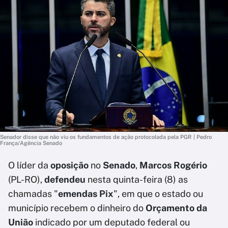
Senador disse que não viu os fundamentos de ação protocolada pela PGR | Pedro
França/Agência Senado
O líder da
oposição
no
Senado
,
Marcos Rogério
(PL-RO),
defendeu
nesta quinta-feira (8) as
chamadas "
emendas Pix
", em que o estado ou
município recebem o dinheiro do
Orçamento da
União
indicado por um deputado federal ou