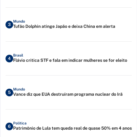
Mundo
3
Tufão Dolphin atinge Japão e deixa China em alerta
Brasil
4
Flávio critica STF e fala em indicar mulheres se for eleito
Mundo
5
Vance diz que EUA destruíram programa nuclear do Irã
Política
6
Patrimônio de Lula tem queda real de quase 50% em 4 anos