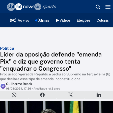
❮
voltar
Editorias
Ao vivo
Últimas
Vídeos
Eleições
Colunista
Política
Líder da oposição defende "emenda
Pix" e diz que governo tenta
"enquadrar o Congresso"
Procurador-geral da República pediu ao Supremo na terça-feira (6)
que declare esse tipo de emenda inconstitucional
Guilherme Resck
G
08/08/2024, 17:26
• Atualizado há 2 anos