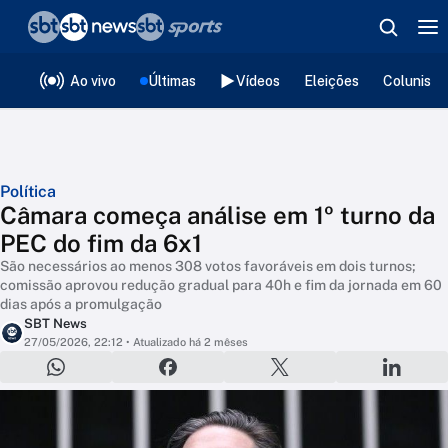
❮
voltar
Editorias
Ao vivo
Últimas
Vídeos
Eleições
Colunista
Política
Câmara começa análise em 1º turno da
PEC do fim da 6x1
São necessários ao menos 308 votos favoráveis em dois turnos;
comissão aprovou redução gradual para 40h e fim da jornada em 60
dias após a promulgação
SBT News
27/05/2026, 22:12
• Atualizado há 2 mêses