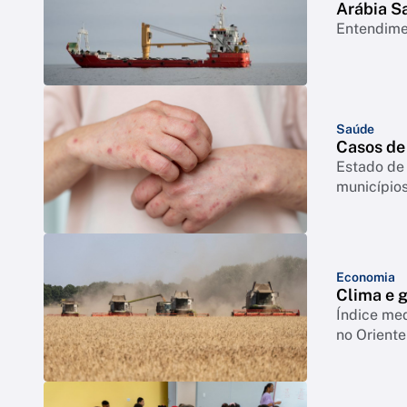
Arábia Sa
Entendimen
Saúde
Casos de
Estado de 
município
Economia
Clima e 
Índice med
no Orient