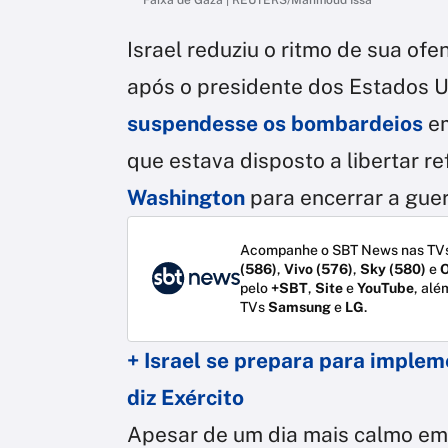
Israel reduziu o ritmo de sua of
após o presidente dos Estados U
suspendesse os bombardeios
e
que estava disposto a libertar r
Washington
para encerrar a guer
Acompanhe o SBT News nas TVs
(586)
,
Vivo (576)
,
Sky (580)
e
O
pelo
+SBT
,
Site
e
YouTube
, alé
TVs
Samsung
e
LG
.
+ Israel se prepara para implem
diz Exército
Apesar de um dia mais calmo em