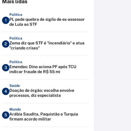
Mais lidas
Política
PL pede quebra de sigilo de ex-assessor
1
de Lula ao STF
Política
Zema diz que STF é "incendiário" e atua
2
"criando crises"
Política
Emendas: Dino aciona PF após TCU
3
indicar fraude de R$ 55 mi
Saúde
Doação de órgão: escolha envolve
4
processos, diz especialista
Mundo
Arábia Saudita, Paquistão e Turquia
5
firmam acordo militar