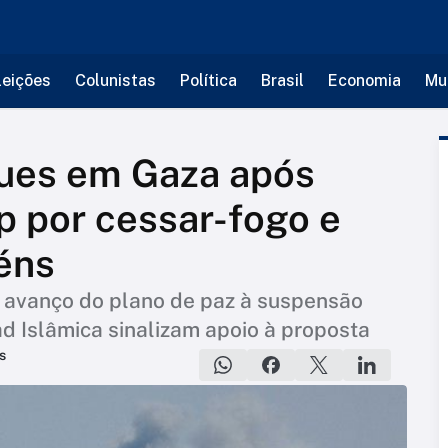
leições
Colunistas
Política
Brasil
Economia
Mu
ques em Gaza após
 por cessar-fogo e
féns
 avanço do plano de paz à suspensão
d Islâmica sinalizam apoio à proposta
s