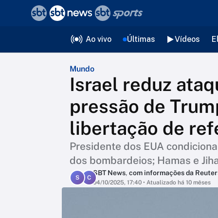
❮
voltar
Editorias
Ao vivo
Últimas
Vídeos
E
Mundo
Israel reduz ata
pressão de Trump
libertação de re
Presidente dos EUA condiciona
dos bombardeios; Hamas e Jiha
SBT News
,
com informações da Reuter
S
C
04/10/2025, 17:40
• Atualizado há 10 mêses