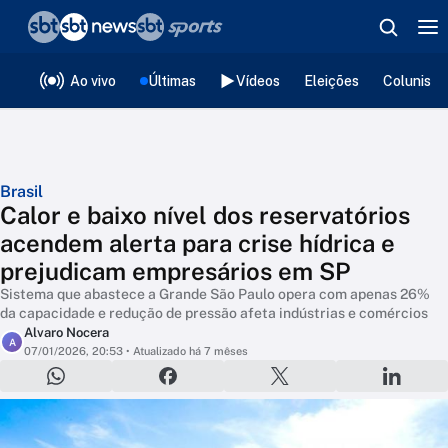
❮
voltar
Editorias
Ao vivo
Últimas
Vídeos
Eleições
Colunista
Brasil
Calor e baixo nível dos reservatórios
acendem alerta para crise hídrica e
prejudicam empresários em SP
Sistema que abastece a Grande São Paulo opera com apenas 26%
da capacidade e redução de pressão afeta indústrias e comércios
Alvaro Nocera
A
07/01/2026, 20:53
• Atualizado há 7 mêses