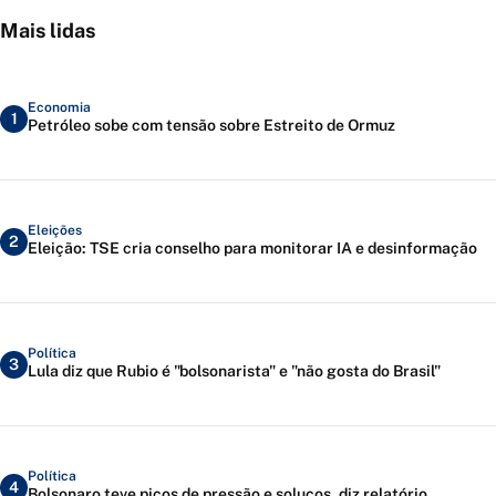
Mais lidas
Economia
1
Petróleo sobe com tensão sobre Estreito de Ormuz
Eleições
2
Eleição: TSE cria conselho para monitorar IA e desinformação
Política
3
Lula diz que Rubio é "bolsonarista" e "não gosta do Brasil"
Política
4
Bolsonaro teve picos de pressão e soluços, diz relatório