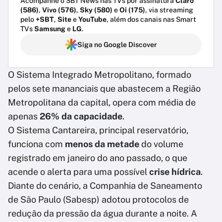
Acompanhe o SBT News nas TVs por assinatura
Claro
(586)
,
Vivo (576)
,
Sky (580)
e
Oi (175)
, via streaming
pelo
+SBT
,
Site
e
YouTube
, além dos canais nas Smart
TVs
Samsung
e
LG
.
Siga no Google Discover
O Sistema Integrado Metropolitano, formado
pelos sete mananciais que abastecem a Região
Metropolitana da capital, opera com média de
apenas
26% da capacidade
.
O Sistema Cantareira, principal reservatório,
funciona com
menos da metade
do volume
registrado em janeiro do ano passado, o que
acende o alerta para uma possível
crise hídrica
.
Diante do cenário, a Companhia de Saneamento
de São Paulo (Sabesp) adotou protocolos de
redução da pressão da água durante a noite. A