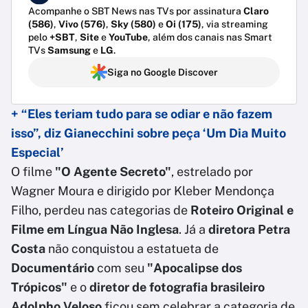
Acompanhe o SBT News nas TVs por assinatura
Claro
(586)
,
Vivo (576)
,
Sky (580)
e
Oi (175)
, via streaming
pelo
+SBT
,
Site
e
YouTube
, além dos canais nas Smart
TVs
Samsung
e
LG
.
Siga no Google Discover
+ “Eles teriam tudo para se odiar e não fazem
isso”, diz Gianecchini sobre peça ‘Um Dia Muito
Especial’
O filme
"O Agente Secreto"
, estrelado por
Wagner Moura e dirigido por Kleber Mendonça
Filho, perdeu nas categorias de
Roteiro Original e
Filme em Língua Não Inglesa
. Já a
diretora Petra
Costa
não conquistou a estatueta de
Documentário
com seu
"Apocalipse dos
Trópicos"
e o
diretor de fotografia brasileiro
Adolpho Veloso
ficou sem celebrar a categoria de