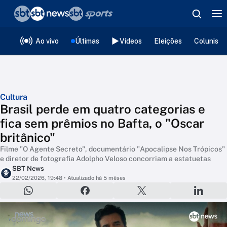
❮
voltar
Editorias
Ao vivo
Últimas
Vídeos
Eleições
Colunista
Cultura
Brasil perde em quatro categorias e
fica sem prêmios no Bafta, o "Oscar
britânico"
Filme "O Agente Secreto", documentário "Apocalipse Nos Trópicos"
e diretor de fotografia Adolpho Veloso concorriam a estatuetas
SBT News
22/02/2026, 19:48
• Atualizado há 5 mêses