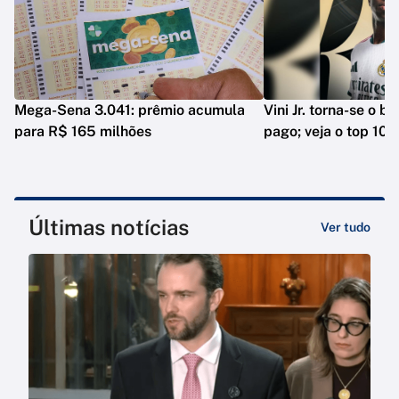
Mega-Sena 3.041: prêmio acumula
Vini Jr. torna-se o b
para R$ 165 milhões
pago; veja o top 10
Últimas notícias
Ver tudo