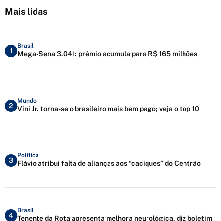
Mais lidas
Brasil
1
Mega-Sena 3.041: prêmio acumula para R$ 165 milhões
Mundo
2
Vini Jr. torna-se o brasileiro mais bem pago; veja o top 10
Política
3
Flávio atribui falta de alianças aos “caciques” do Centrão
Brasil
4
Tenente da Rota apresenta melhora neurológica, diz boletim